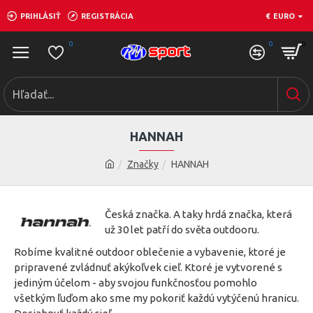
PRIHLÁSIŤ
REGISTRÁCIA
€
EURO
0
0
0
HANNAH
Značky
HANNAH
Česká značka. A taky hrdá značka, která
už 30 let patří do světa outdooru.
Robíme kvalitné outdoor oblečenie a vybavenie, ktoré je
pripravené zvládnuť akýkoľvek cieľ. Ktoré je vytvorené s
jediným účelom - aby svojou funkčnosťou pomohlo
všetkým ľuďom ako sme my pokoriť každú vytýčenú hranicu.