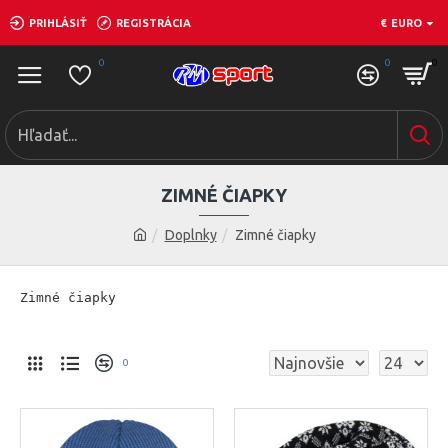
PRIHLÁSIŤ
REGISTRÁCIA
€
EURO
0
0
0
ZIMNÉ ČIAPKY
Doplnky
Zimné čiapky
Zimné čiapky
0