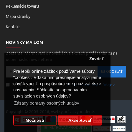
Reklamácia tovaru
Mapa stránky
Kontakt
NOVINKY MAILOM
Zostaňte informovaní o novinkách a akciách prihlásením sa na
Zavrieť
odber nášho newslettera
Pre lepší online zážitok používame súbory
ODOSLAŤ
“cookies”. Vďaka nim presnejšie analyzujeme
návštevnosť a prispôsobujeme používateľské
Prečítal(a) som si a súhlasím s
Ochrana osobných údajov
nastavenia. Súhlasíte so spracovaním
súvisiacich osobných údajov?
Zásady ochrany osobných údajov
Copyright © 2005-2026, všetky práva vyhradené.
Možnosti
Akceptovať
FILTROVAŤ PRODUKTY