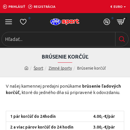
PRIHLÁSIŤ
REGISTRÁCIA
€
EURO
0
0
0
BRÚSENIE KORČÚĽ
Šport
Zimné športy
Brúsenie korčúľ
V našej kamennej predajni ponúkame
brúsenie ľadových
korčúľ,
ktoré do jedného dňa sú pripravené k odovzdaniu.
1 pár korčúľ
d
o
24hodín
4.00,-€/pár
2 a viac párov korčúľ
do 24 hodín
3.00,-€/pár