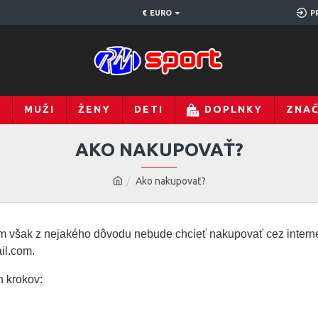
€
EURO
P
Y
MUŽI
ŽENY
DETI
DOPLNKY
ZNA
AKO NAKUPOVAŤ?
Ako nakupovať?
 však z nejakého dôvodu nebude chcieť nakupovať cez interne
il.com.
h krokov: