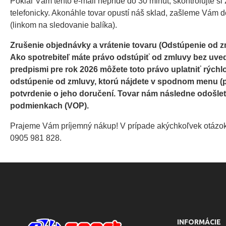
Pokiaľ Vám tento e-mail nepríde do 30 minút, skontrolujte 
telefonicky. Akonáhle tovar opustí náš sklad, zašleme Vám d
(linkom na sledovanie balíka).
Zrušenie objednávky a vrátenie tovaru (Odstúpenie od z
Ako spotrebiteľ máte právo odstúpiť od zmluvy bez uved
predpismi pre rok 2026 môžete toto právo uplatniť rýchl
odstúpenie od zmluvy, ktorú nájdete v spodnom menu (
potvrdenie o jeho doručení. Tovar nám následne odoš
podmienkach (VOP).
Prajeme Vám príjemný nákup! V prípade akýchkoľvek otázok 
0905 981 828.
INFORMÁCIE