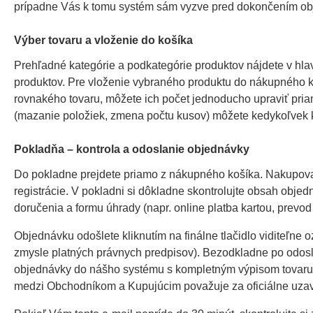
prípadne Vás k tomu systém sám vyzve pred dokončením obj
Výber tovaru a vloženie do košíka
Prehľadné kategórie a podkategórie produktov nájdete v hl
produktov. Pre vloženie vybraného produktu do nákupného koš
rovnakého tovaru, môžete ich počet jednoducho upraviť pri
(mazanie položiek, zmena počtu kusov) môžete kedykoľvek ko
Pokladňa – kontrola a odoslanie objednávky
Do pokladne prejdete priamo z nákupného košíka. Nakupovať
registrácie. V pokladni si dôkladne skontrolujte obsah objed
doručenia a formu úhrady (napr. online platba kartou, prevod
Objednávku odošlete kliknutím na finálne tlačidlo viditeľn
zmysle platných právnych predpisov). Bezodkladne po odosla
objednávky do nášho systému s kompletným výpisom tovaru,
medzi Obchodníkom a Kupujúcim považuje za oficiálne uzav