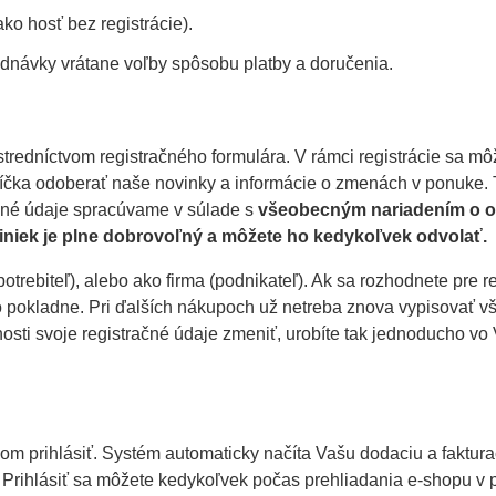
ko hosť bez registrácie).
ednávky vrátane voľby spôsobu platby a doručenia.
redníctvom registračného formulára. V rámci registrácie sa mô
líčka odoberať naše novinky a informácie o zmenách v ponuke.
bné údaje spracúvame v súlade s
všeobecným nariadením o o
niek je plne dobrovoľný a môžete ho kedykoľvek odvolať.
ebiteľ), alebo ako firma (podnikateľ). Ak sa rozhodnete pre re
pokladne. Pri ďalších nákupoch už netreba znova vypisovať vše
sti svoje registračné údaje zmeniť, urobíte tak jednoducho vo
om prihlásiť. Systém automaticky načíta Vašu dodaciu a faktura
a. Prihlásiť sa môžete kedykoľvek počas prehliadania e-shopu v