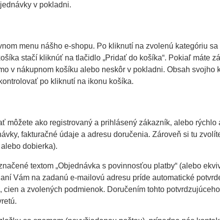
ednávky v pokladni.
avnom menu nášho e-shopu. Po kliknutí na zvolenú kategóriu s
íka stačí kliknúť na tlačidlo „Pridať do košíka“. Pokiaľ máte z
amo v nákupnom košíku alebo neskôr v pokladni. Obsah svojho k
ntrolovať po kliknutí na ikonu košíka.
 môžete ako registrovaný a prihlásený zákazník, alebo rýchlo 
návky, fakturačné údaje a adresu doručenia. Zároveň si tu zvolí
 alebo dobierka).
e označené textom „Objednávka s povinnosťou platby“ (alebo ekv
ní Vám na zadanú e-mailovú adresu príde automatické potvrden
 cien a zvolených podmienok. Doručením tohto potvrdzujúceho
retú.