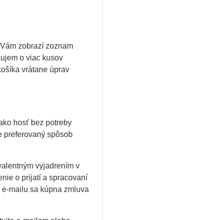
a Vám zobrazí zoznam
áujem o viac kusov
ošíka vrátane úprav
ako hosť bez potreby
te preferovaný spôsob
ivalentným vyjadrením v
ie o prijatí a spracovaní
 e-mailu sa kúpna zmluva