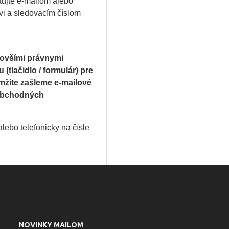
tujte e-mailom alebo
vi a sledovacím číslom
novšími právnymi
tlačidlo / formulár) pre
mžite zašleme e-mailové
 obchodných
ebo telefonicky na čísle
NOVINKY MAILOM