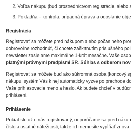
Voľba nákupu (buď prostredníctvom registrácie, alebo a
Pokladňa – kontrola, prípadná úprava a odoslanie obj
Registrácia
Registrovať sa môžete pred nákupom alebo počas neho prost
dobrovoľne rozhodnúť, či chcete zaškrtnutím príslušného po
newsletter zasielame maximálne 1-krát mesačne. Vaše oso
platnými právnymi predpismi SR
.
Súhlas s odberom novi
Registrovať sa môžete buď ako súkromná osoba (koncový spotr
nákupu, systém Vás k nej automaticky vyzve po prechode do 
Vaše prihlasovacie meno a heslo. Ak budete chcieť v budúcno
prihlásení.
Prihlásenie
Pokiaľ ste už u nás registrovaný, odporúčame sa pred nákup
číslo a ostatné náležitosti, takže ich nemusíte vypĺňať znov