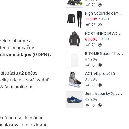
High Colorado dámsky termo-set
19,90€
30,70€
NORTHFINDER ADRIEN pánska zimná bunda
69,00€
99,90€
žete slobodne a
 Tento informačný
BRYNJE Super Thermo A-Shirt White
chrane údajov (GDPR) a
44,90€
gistráciu až počas
ACTIVE pro s635
39,98€
tky údaje – stačí zadať
 Vašom profile po
Joma kopaćky Xpander XPAS2304AG
49,90€
čnú adresu, telefónne
 prihlasovacom rozhraní,