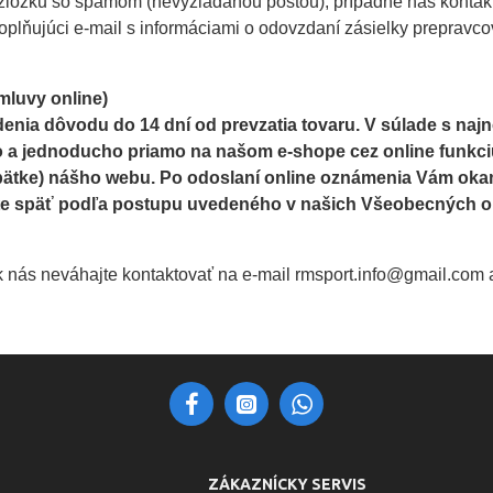
si zložku so spamom (nevyžiadanou poštou), prípadne nás kontak
oplňujúci e-mail s informáciami o odovzdaní zásielky prepravco
mluvy online)
enia dôvodu do 14 dní od prevzatia tovaru. V súlade s naj
o a jednoducho priamo na našom e-shope cez online funkciu (
pätke) nášho webu. Po odoslaní online oznámenia Vám oka
lete späť podľa postupu uvedeného v našich Všeobecných
nás neváhajte kontaktovať na e-mail rmsport.info@gmail.com al
ZÁKAZNÍCKY SERVIS