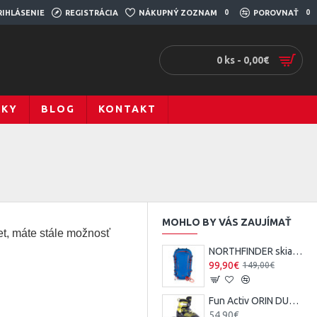
RIHLÁSENIE
REGISTRÁCIA
NÁKUPNÝ ZOZNAM
0
POROVNAŤ
0
0 ks - 0,00€
ČKY
BLOG
KONTAKT
MOHLO BY VÁS ZAUJÍMAŤ
t, máte stále možnosť
NORTHFINDER skialpový batoh SILVRETTA 30l
99,90€
149,00€
Fun Activ ORIN DUO detské nastaviteľné korčule
54,90€