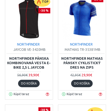
TOP
-30 %
NORTHFINDER
NORTHFINDER
JAYCOB VE-3420MB
MATHIAS TR-35381MB
NORTHFINDER PÁNSKA
NORTHFINDER MATHIAS
KOMBINOVANÁ VESTA E-
PÁNSKY CYKLISTICKÝ
BIKE 2,5 L JAYCOB
DRES NA ZIPS
56,90€
39,90€
42,95€
29,90€
DO KOŠÍKA
DO KOŠÍKA
Kúpiť teraz
Kúpiť teraz
-38 %