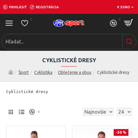
PRIHLÁSIŤ
REGISTRÁCIA
€
EURO
0
0
0
CYKLISTICKÉ DRESY
Šport
Cyklistika
Oblečenie a obuv
Cyklistické dresy
Cyklistické dresy
0
-30 %