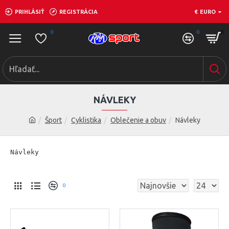
PRIHLÁSIŤ
REGISTRÁCIA
€
EURO
0
0
0
NÁVLEKY
Šport
Cyklistika
Oblečenie a obuv
Návleky
Návleky
0