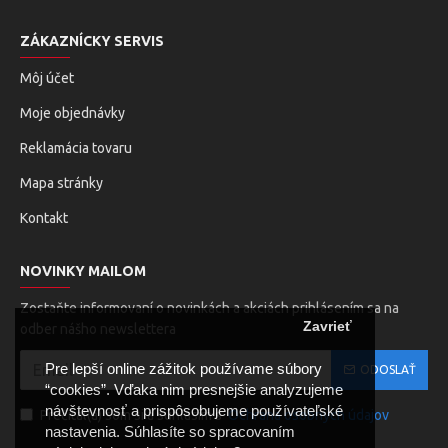
ZÁKAZNÍCKY SERVIS
Môj účet
Moje objednávky
Reklamácia tovaru
Mapa stránky
Kontakt
NOVINKY MAILOM
Zostaňte informovaní o novinkách a akciách prihlásením sa na
Zavrieť
odber nášho newslettera
Pre lepší online zážitok používame súbory
ODOSLAŤ
“cookies”. Vďaka nim presnejšie analyzujeme
návštevnosť a prispôsobujeme používateľské
Prečítal(a) som si a súhlasím s
Ochrana osobných údajov
nastavenia. Súhlasíte so spracovaním