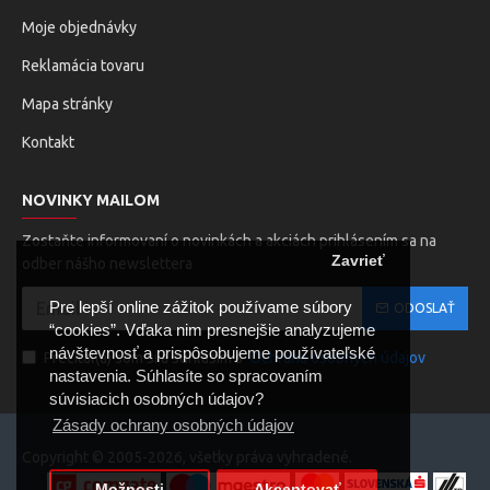
Moje objednávky
Reklamácia tovaru
Mapa stránky
Kontakt
NOVINKY MAILOM
Zostaňte informovaní o novinkách a akciách prihlásením sa na
Zavrieť
odber nášho newslettera
Pre lepší online zážitok používame súbory
ODOSLAŤ
“cookies”. Vďaka nim presnejšie analyzujeme
návštevnosť a prispôsobujeme používateľské
Prečítal(a) som si a súhlasím s
Ochrana osobných údajov
nastavenia. Súhlasíte so spracovaním
súvisiacich osobných údajov?
Zásady ochrany osobných údajov
Copyright © 2005-2026, všetky práva vyhradené.
Možnosti
Akceptovať