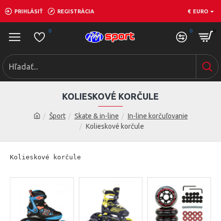
PRIHLÁSIŤ
REGISTRÁCIA
€
EURO
0
0
0
KOLIESKOVÉ KORČULE
Šport
Skate & in-line
In-line korčuľovanie
Kolieskové korčule
Kolieskové korčule