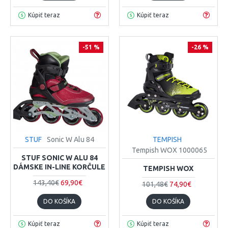
Kúpiť teraz
Kúpiť teraz
-51 %
-26 %
STUF
Sonic W Alu 84
TEMPISH
Tempish WOX 1000065
STUF SONIC W ALU 84
DÁMSKE IN-LINE KORČULE
TEMPISH WOX
143,40€
69,90€
101,48€
74,90€
DO KOŠÍKA
DO KOŠÍKA
Kúpiť teraz
Kúpiť teraz