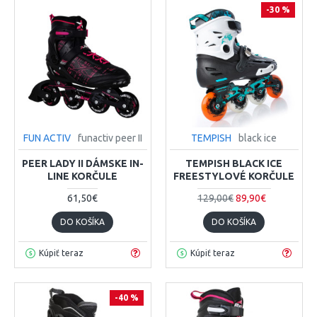
-30 %
FUN ACTIV
funactiv peer II
TEMPISH
black ice
PEER LADY II DÁMSKE IN-
TEMPISH BLACK ICE
LINE KORČULE
FREESTYLOVÉ KORČULE
61,50€
129,00€
89,90€
DO KOŠÍKA
DO KOŠÍKA
Kúpiť teraz
Kúpiť teraz
-40 %