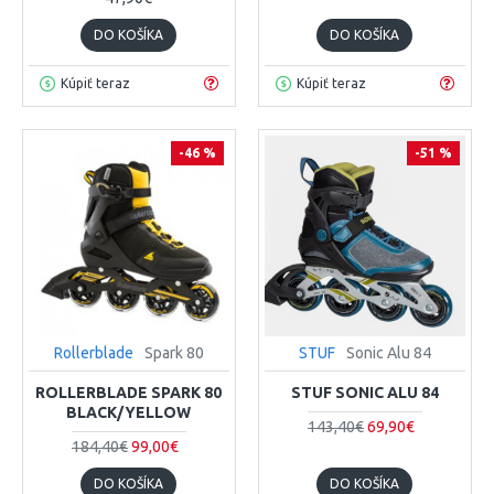
DO KOŠÍKA
DO KOŠÍKA
Kúpiť teraz
Kúpiť teraz
-46 %
-51 %
Rollerblade
Spark 80
STUF
Sonic Alu 84
ROLLERBLADE SPARK 80
STUF SONIC ALU 84
BLACK/YELLOW
143,40€
69,90€
184,40€
99,00€
DO KOŠÍKA
DO KOŠÍKA