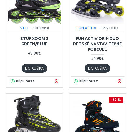
STUF
3001664
FUN ACTIV
ORIN DUO
STUF XOOM 2
FUN ACTIV ORIN DUO
GREEN/BLUE
DETSKÉ NASTAVITEĽNÉ
KORČULE
49,90€
54,90€
DO KOŠÍKA
DO KOŠÍKA
Kúpiť teraz
Kúpiť teraz
-29 %