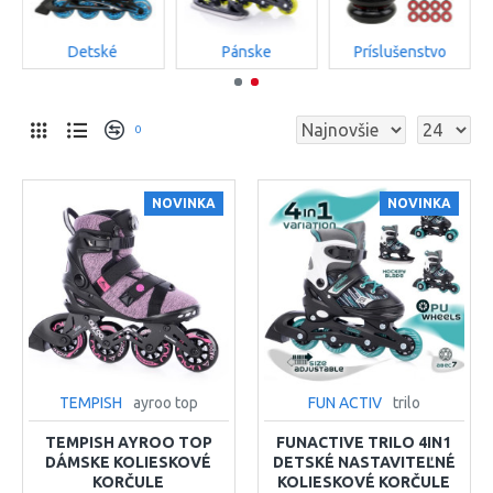
Detské
Pánske
Príslušenstvo
0
NOVINKA
NOVINKA
TEMPISH
ayroo top
FUN ACTIV
trilo
TEMPISH AYROO TOP
FUNACTIVE TRILO 4IN1
DÁMSKE KOLIESKOVÉ
DETSKÉ NASTAVITEĽNÉ
KORČULE
KOLIESKOVÉ KORČULE