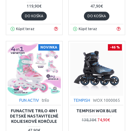
119,90€
47,90€
DO KOŠÍKA
DO KOŠÍKA
Kúpiť teraz
Kúpiť teraz
NOVINKA
-46 %
FUN ACTIV
trilo
TEMPISH
WOX 1000065
FUNACTIVE TRILO 4IN1
TEMPISH WOX BLUE
DETSKÉ NASTAVITEĽNÉ
138,38€
74,90€
KOLIESKOVÉ KORČULE
47,90€