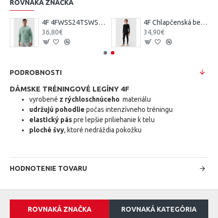
ROVNAKÁ ZNAČKA
ice H4Z19
4F 4FWSS24TSWSM0950 SWEATSHIRT M0950 mint
4F Chlapčenská bezšvová spodná termobielizeň (súprava) - čierna
36,80€
34,90€
PODROBNOSTI
DÁMSKE TRÉNINGOVÉ LEGÍNY 4F
vyrobené
z rýchloschnúceho
materiálu
udržujú pohodlie
počas intenzívneho tréningu
elastický pás
pre lepšie priliehanie k telu
ploché švy
, ktoré nedráždia pokožku
HODNOTENIE TOVARU
ROVNAKÁ ZNAČKA
ROVNAKÁ KATEGÓRIA