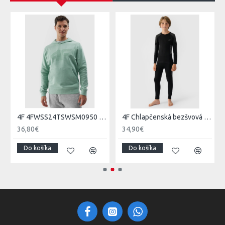
vice H4Z19
4F 4FWSS24TSWSM0950 SWEATSHIRT M0950 mint
4F Chlapčenská bezšvová spodná termobielizeň (súprava) - čierna
36,80€
34,90€
Do košíka
Do košíka