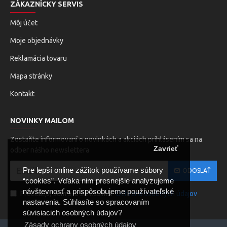
ZÁKAZNÍCKY SERVIS
Môj účet
Moje objednávky
Reklamácia tovaru
Mapa stránky
Kontakt
NOVINKY MAILOM
Zostaňte informovaní o novinkách a akciách prihlásením sa na
Zavrieť
odber nášho newslettera
Pre lepší online zážitok používame súbory
ODOSLAŤ
“cookies”. Vďaka nim presnejšie analyzujeme
návštevnosť a prispôsobujeme používateľské
Prečítal(a) som si a súhlasím s
Ochrana osobných údajov
nastavenia. Súhlasíte so spracovaním
súvisiacich osobných údajov?
Zásady ochrany osobných údajov