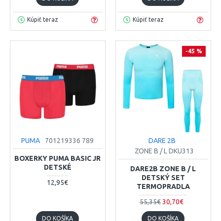
Kúpiť teraz
Kúpiť teraz
-45 %
PUMA
701219336 789
DARE 2B
ZONE B / L DKU313
BOXERKY PUMA BASIC JR
DETSKÉ
DARE2B ZONE B / L
DETSKÝ SET
12,95€
TERMOPRADLA
55,35€
30,70€
DO KOŠÍKA
DO KOŠÍKA