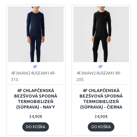
4F
4F
4FJWAW24USEAM149-
4FJWAW24USEAM149-
31S
20S
4F CHLAPČENSKÁ
4F CHLAPČENSKÁ
BEZŠVOVÁ SPODNÁ
BEZŠVOVÁ SPODNÁ
TERMOBIELIZEŇ
TERMOBIELIZEŇ
(SÚPRAVA) - NAVY
(SÚPRAVA) - ČIERNA
34,90€
34,90€
DO KOŠÍKA
DO KOŠÍKA