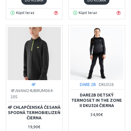
DO KOŠÍKA
DO KOŠÍKA
Kúpiť teraz
Kúpiť teraz
4F
DARE 2B
DKU326
4FJWAW24UBRUM064-
DARE2B DETSKÝ
20S
TERMOSET IN THE ZONE
II DKU326 ČIERNA
4F CHLAPČENSKÁ ČESANÁ
SPODNÁ TERMOBIELIZEŇ
34,90€
ČIERNA
19,90€