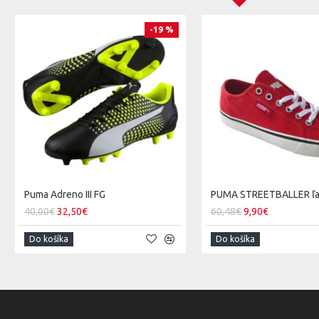
-19 %
Puma Adreno III FG
40,00€
32,50€
60,48€
9,90€
Do košíka
Do košíka