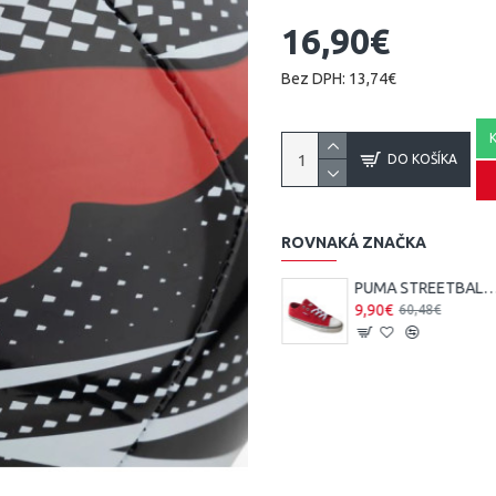
16,90€
Bez DPH: 13,74€
DO KOŠÍKA
ROVNAKÁ ZNAČKA
Puma Adreno III FG
PUMA STREETBALLER ľahké te
32,50€
9,90€
40,00€
60,48€