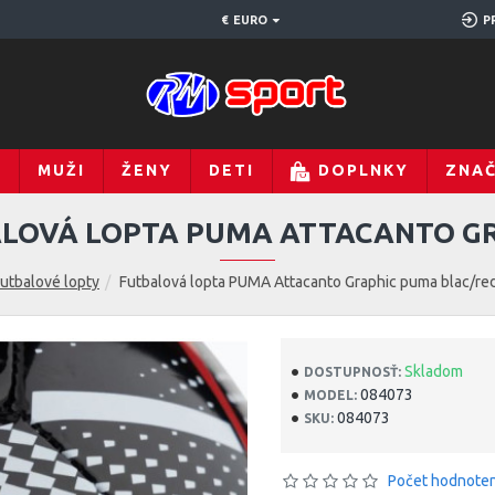
€
EURO
P
Y
MUŽI
ŽENY
DETI
DOPLNKY
ZNA
LOVÁ LOPTA PUMA ATTACANTO G
utbalové lopty
Futbalová lopta PUMA Attacanto Graphic puma blac/red
Skladom
DOSTUPNOSŤ:
084073
MODEL:
084073
SKU:
Počet hodnoten