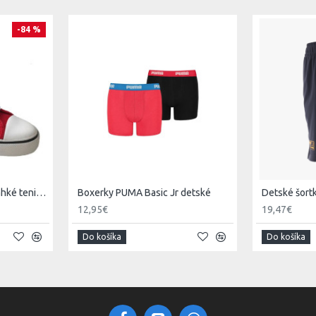
-84 %
PUMA STREETBALLER ľahké tenisky
Boxerky PUMA Basic Jr detské
Detské šort
12,95€
19,47€
Do košíka
Do košíka