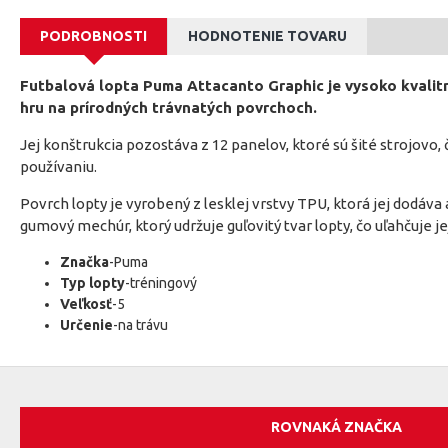
PODROBNOSTI
HODNOTENIE TOVARU
Futbalová lopta Puma Attacanto Graphic je vysoko kvalitn
hru na prírodných trávnatých povrchoch.
Jej konštrukcia pozostáva z 12 panelov, ktoré sú šité strojovo
používaniu.
Povrch lopty je vyrobený z lesklej vrstvy TPU, ktorá jej dodáva 
gumový mechúr, ktorý udržuje guľovitý tvar lopty, čo uľahčuje je
Značka
-Puma
Typ lopty
-tréningový
Veľkosť
-5
Určenie
-na trávu
ROVNAKÁ ZNAČKA