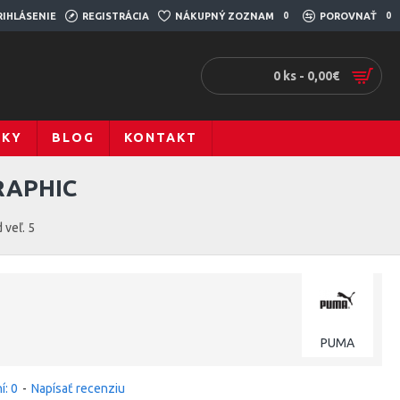
RIHLÁSENIE
REGISTRÁCIA
NÁKUPNÝ ZOZNAM
0
POROVNAŤ
0
0 ks - 0,00€
ČKY
BLOG
KONTAKT
RAPHIC
 veľ. 5
PUMA
í: 0
-
Napísať recenziu