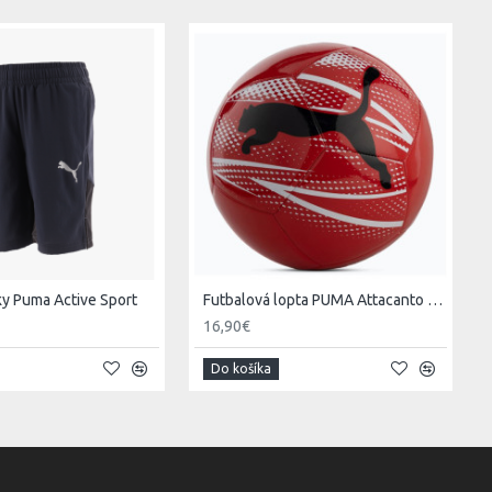
ky Puma Active Sport
Futbalová lopta PUMA Attacanto Graphic puma red/puma white/puma black veľ. 5
16,90€
Do košíka