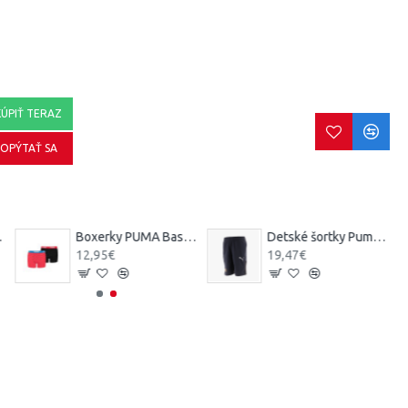
KÚPIŤ TERAZ
OPÝTAŤ SA
nisky
Boxerky PUMA Basic Jr detské
Detské šortky Puma Active Sport
12,95€
19,47€