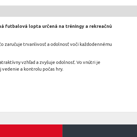
á futbalová lopta určená na tréningy a rekreačnú
, čo zaručuje trvanlivosť a odolnosť voči každodennému
atraktívny vzhľad a zvyšuje odolnosť. Vo vnútri je
j vedenie a kontrolu počas hry.