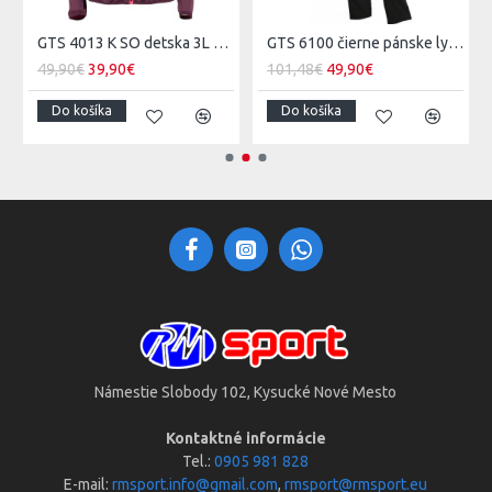
GTS 4013 K SO detska 3L softshell bunda plum
GTS 6100 čierne pánske lyžiarske nohavice
49,90€
39,90€
101,48€
49,90€
Do košíka
Do košíka
Námestie Slobody 102, Kysucké Nové Mesto
Kontaktné informácie
Tel.:
0905 981 828
E-mail:
rmsport.info@gmail.com
,
rmsport@rmsport.eu