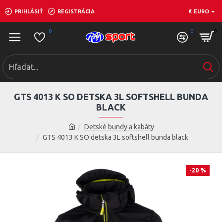
PRIHLÁSIŤ
REGISTRÁCIA
€
EURO
0
0
0
GTS 4013 K SO DETSKA 3L SOFTSHELL BUNDA
BLACK
Detské bundy a kabáty
GTS 4013 K SO detska 3L softshell bunda black
-20 %