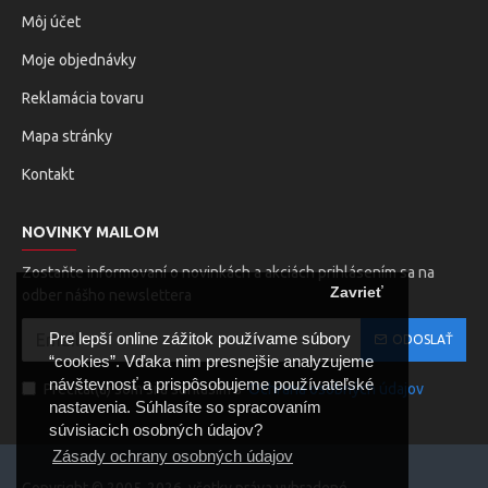
Môj účet
Moje objednávky
Reklamácia tovaru
Mapa stránky
Kontakt
NOVINKY MAILOM
Zostaňte informovaní o novinkách a akciách prihlásením sa na
Zavrieť
odber nášho newslettera
Pre lepší online zážitok používame súbory
ODOSLAŤ
“cookies”. Vďaka nim presnejšie analyzujeme
návštevnosť a prispôsobujeme používateľské
Prečítal(a) som si a súhlasím s
Ochrana osobných údajov
nastavenia. Súhlasíte so spracovaním
súvisiacich osobných údajov?
Zásady ochrany osobných údajov