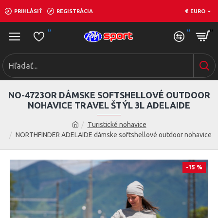
PRIHLÁSIŤ
REGISTRÁCIA
€
EURO
0
0
0
NO-4723OR DÁMSKE SOFTSHELLOVÉ OUTDOOR
NOHAVICE TRAVEL ŠTÝL 3L ADELAIDE
Turistické nohavice
NORTHFINDER ADELAIDE dámske softshellové outdoor nohavice
-15 %