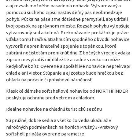
a aj rozsah možného nasadenia nohavíc. Vytvarovaný a
pomocou suchého zipsu nastaviteľný pás neobmedzuje
pohyb. Pútka na páse sme dôsledne premysleli, aby udržali
tvoj opasok na správnom mieste. Rozsah pohybu vylepšuje
vytvarovaný sed a kolená. Prekonávanie prekážok je práve
vďaka tomu hračka. Stiahnutím spodného obvodu nohavice
vytvoríš nepreniknuteľné spojenie s topánkou, ktoré
zabráni nečistotám preniknúť dnu. Z bočných vreciek vďaka
zipsom nevytratíš nič dôležité a zadné vrecko sa môže
kedykoľvek zísť. Overené a spoľahlivé nohavice neprekvapí
chlad a ani vietor. Stúpanie a aj zostup bude hračkou bez
ohľadu na počasie či pohybovú náročnosť.
Klasické dámske softshellové nohavice od NORTHFINDER
poskytujú ochranu pred vetrom a chladom
Ideálne nohavice na chladnú turistickú sezónu
Sú pružné, dobre sedia a všetko čo vedia ukážu až v
náročných podmienkach na horách Pružný 3-vrstvový
softshell prináša overené parametre