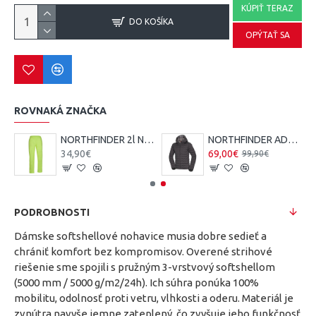
KÚPIŤ TERAZ
DO KOŠÍKA
OPÝTAŤ SA
ROVNAKÁ ZNAČKA
NORTHFINDER 2l NORTHCOVER pánske nepremokavé nohavice zbaliteľné
NORTHFINDER ADRIEN pánska zimná bunda
34,90€
69,00€
99,90€
PODROBNOSTI
Dámske softshellové nohavice musia dobre sedieť a
chrániť komfort bez kompromisov. Overené strihové
riešenie sme spojili s pružným 3-vrstvový softshellom
(5000 mm / 5000 g/m2/24h). Ich súhra ponúka 100%
mobilitu, odolnosť proti vetru, vlhkosti a oderu. Materiál je
zvnútra navyše jemne zateplený, čo zvyšuje jeho funkčnosť