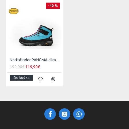
-40 %
Northfinder PANGMA dámske turistické členkové topánky Vibram® XS Trek Evo
199,90€
119,90€
Do košíka