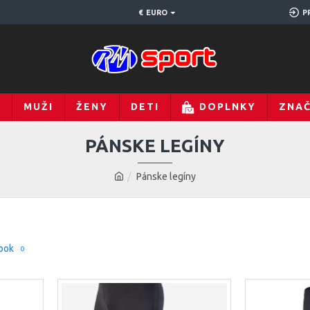
€
EURO
P
Y
MUŽI
ŽENY
DETI
DOPLNKY
ZNA
PÁNSKE LEGÍNY
Pánske legíny
bok
0