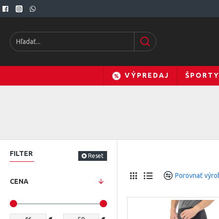
VÝPREDAJ
ŠPORT
FILTER
Reset
Porovnať výro
CENA