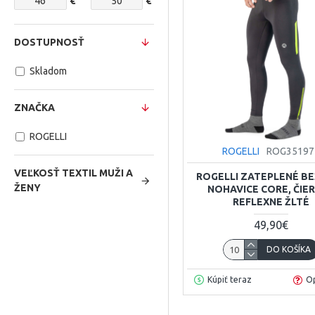
€
€
DOSTUPNOSŤ
Skladom
ZNAČKA
ROGELLI
ROGELLI
ROG35197
VEĽKOSŤ TEXTIL MUŽI A
ROGELLI ZATEPLENÉ B
ŽENY
NOHAVICE CORE, ČIE
REFLEXNE ŽLTÉ
49,90€
DO KOŠÍKA
Kúpiť teraz
Op