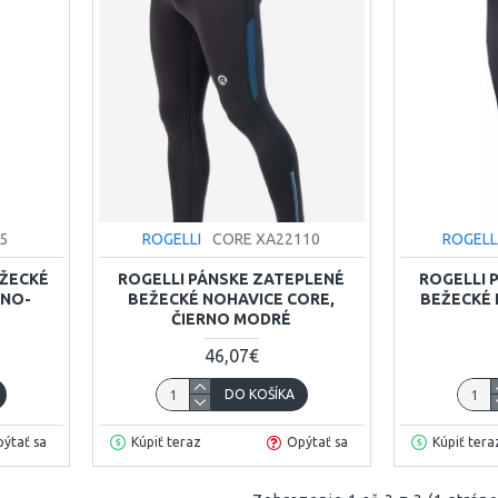
5
ROGELLI
CORE XA22110
ROGELL
EŽECKÉ
ROGELLI PÁNSKE ZATEPLENÉ
ROGELLI 
RNO-
BEŽECKÉ NOHAVICE CORE,
BEŽECKÉ
ČIERNO MODRÉ
46,07€
DO KOŠÍKA
ýtať sa
Kúpiť teraz
Opýtať sa
Kúpiť tera