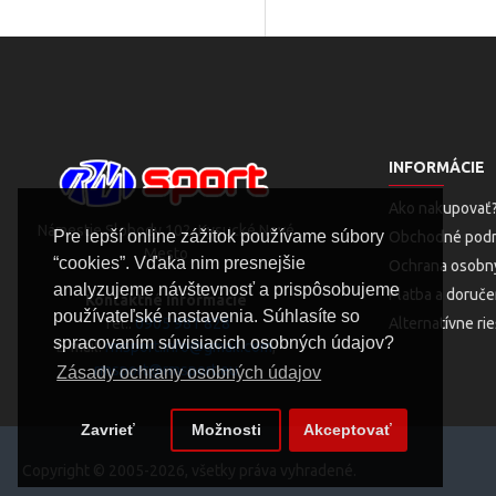
INFORMÁCIE
Ako nakupovať
Námestie Slobody 102, Kysucké Nové
Pre lepší online zážitok používame súbory
Obchodné pod
Mesto
“cookies”. Vďaka nim presnejšie
Ochrana osobn
analyzujeme návštevnosť a prispôsobujeme
Platba a doruče
Kontaktné informácie
používateľské nastavenia. Súhlasíte so
Tel.:
0905 981 828
Alternatívne ri
spracovaním súvisiacich osobných údajov?
E-mail:
rmsport.info@gmail.com
,
rmsport@rmsport.eu
Zásady ochrany osobných údajov
Zavrieť
Možnosti
Akceptovať
Copyright © 2005-2026, všetky práva vyhradené.