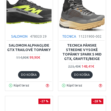
SALOMON
478020 29
TECNICA
11251900-002
SALOMON ALPHAGLIDE
TECNICA PÁNSKE
GTX TRAILOVÉ TOPÁNKY
STREDNE VYSOKÉ
TOPÁNKY SPARK S MID
114,90€
99,90€
GTX, GRAFITE/BEIGE
225,40€
148,41€
DO KOŠÍKA
DO KOŠÍKA
Kúpiť teraz
Kúpiť teraz
-27 %
-28 %