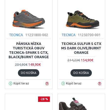
TECNICA
11251800-002
TECNICA
11250700-001
PÁNSKA NÍZKA
TECNICA SULFUR S GTX
TURISTICKÁ OBUV
MS DARK OLIVE/BURNT
TECNICA-SPARK S GTX,
ORANGE
BLACK/BURNT ORANGE
214,23€
154,90€
204,90€
149,90€
DO KOŠÍKA
DO KOŠÍKA
Kúpiť teraz
Kúpiť teraz
-28 %