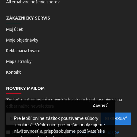
Alternatívne riešenie sporov
ZÁKAZNÍCKY SERVIS
Môj účet
Moje objednávky
Reklamácia tovaru
Mapa stránky
Kontakt
NOVINKY MAILOM
Zostaňte informovaní o novinkách a akciách prihlásením sa na
Zavrieť
odber nášho newslettera
Pre lepší online zážitok používame súbory
ODOSLAŤ
“cookies”. Vďaka nim presnejšie analyzujeme
návštevnosť a prispôsobujeme používateľské
Prečítal(a) som si a súhlasím s
Ochrana osobných údajov