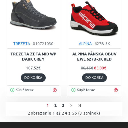
TREZETA
010721030
ALPINA
627B-3K
TREZETA ZETA MID WP
ALPINA PÁNSKA OBUV
DARK GREY
EWL 627B-3K RED
107,52€
88,15€
65,00€
DO KOŠÍKA
DO KOŠÍKA
Kúpiť teraz
Kúpiť teraz
1
2
3
Zobrazenie 1 až 24 z 56 (3 stránok)