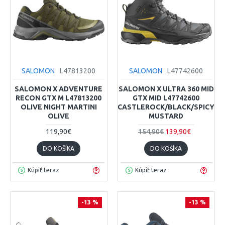
SALOMON
L47813200
SALOMON
L47742600
SALOMON X ADVENTURE
SALOMON X ULTRA 360 MID
RECON GTX M L47813200
GTX MID L47742600
OLIVE NIGHT MARTINI
CASTLEROCK/BLACK/SPICY
OLIVE
MUSTARD
119,90€
154,90€
139,90€
DO KOŠÍKA
DO KOŠÍKA
Kúpiť teraz
Kúpiť teraz
-13 %
-13 %