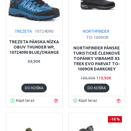
TREZETA
10724090
NORTHFINDER
TO-1009OR
TREZETA PÁNSKA NÍZKA
OBUV THUNDER WP,
NORTHFINDER PÁNSKE
10724090 BLUE/ORANGE
TURISTICKÉ ČLENKOVÉ
TOPÁNKY VIBRAM® XS
69,90€
TREK EVO PARVAT TO-
1009OR DARKGREY
189,90€
119,90€
DO KOŠÍKA
DO KOŠÍKA
Kúpiť teraz
Kúpiť teraz
-10 %