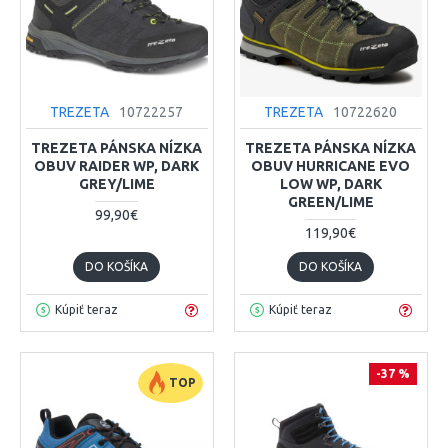
TREZETA
10722257
TREZETA
10722620
TREZETA PÁNSKA NÍZKA
TREZETA PÁNSKA NÍZKA
OBUV RAIDER WP, DARK
OBUV HURRICANE EVO
GREY/LIME
LOW WP, DARK
GREEN/LIME
99,90€
119,90€
DO KOŠÍKA
DO KOŠÍKA
Kúpiť teraz
Kúpiť teraz
-37 %
TOP