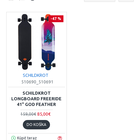
-47 %
SCHILDKROT
510690_510691
SCHILDKROT
LONGBOARD FREERIDE
41" GOD FEATHER
159,00€
85,00€
DO KOŠÍKA
Kúpiť teraz