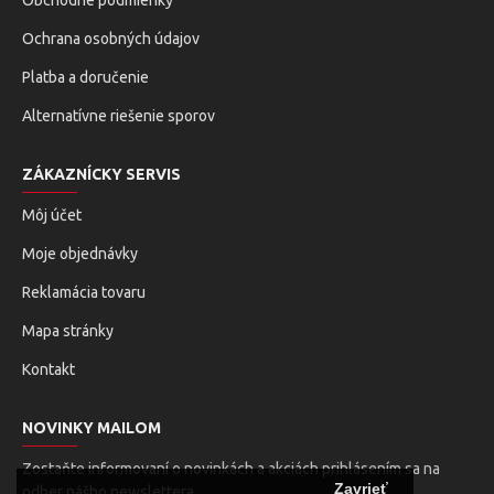
Obchodné podmienky
Ochrana osobných údajov
Platba a doručenie
Alternatívne riešenie sporov
ZÁKAZNÍCKY SERVIS
Môj účet
Moje objednávky
Reklamácia tovaru
Mapa stránky
Kontakt
NOVINKY MAILOM
Zostaňte informovaní o novinkách a akciách prihlásením sa na
Zavrieť
odber nášho newslettera