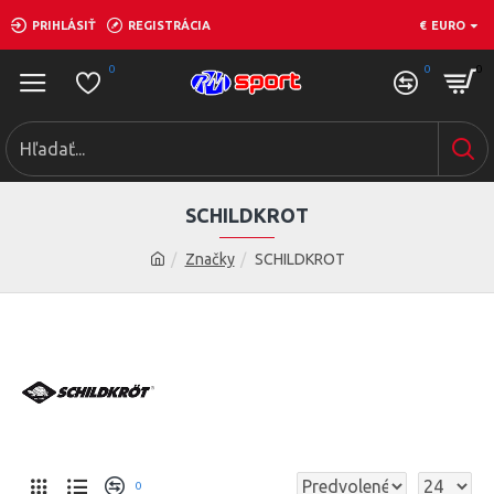
PRIHLÁSIŤ
REGISTRÁCIA
€
EURO
0
0
0
SCHILDKROT
Značky
SCHILDKROT
0