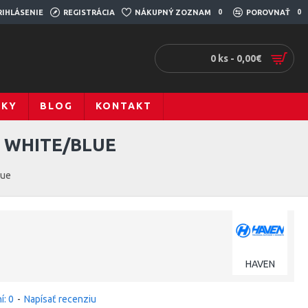
RIHLÁSENIE
REGISTRÁCIA
NÁKUPNÝ ZOZNAM
0
POROVNAŤ
0
0 ks - 0,00€
ČKY
BLOG
KONTAKT
 WHITE/BLUE
lue
HAVEN
í: 0
-
Napísať recenziu