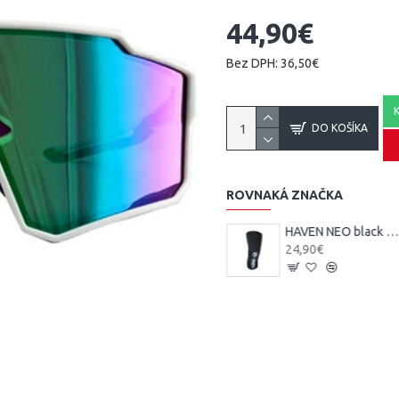
44,90€
Bez DPH: 36,50€
DO KOŠÍKA
ROVNAKÁ ZNAČKA
HAVEN Guardian Knee (kolená) Happy
HAVEN NEO black návleky na kolena
19,90€
24,90€
25,00€