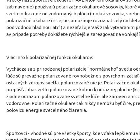
zatmavenie) používajú polarizačné okuliarové šošovky, ktoré v
svetlo odrazené od vodorovných plôch (mokrá vozovka, snehov
polarizačné okuliare čistejšie, umožňuje rozoznať celý rad de
pod vodnou hladinou, atď.) a nezaťažuje Váš zrak vytváraním p
av prípade potreby dokážete rýchlejšie zareagovať na vonkajší
Viac info k polarizačnej funkcii okuliarov:
Vychádza sa z prirodzenej polarizácie "normálneho" svetla o
lúče sú prevažne polarizované rovnobežne s povrchom, zatiaľ č
ostatných zdrojov svetla, polarizované nie je. Polarizačné okuli
prepúšťal iba svetlo polarizované kolmo k odraznej ploche (ktor
žiadne odrazom polarizované svetelné lúče, ale zároveň ani cc
vodorovne. Polarizačné okuliare tak nikdy nemôžu byť číre, pre
polovicu energie svetelného žiarenia.
Športovci - vhodné sú pre všetky športy, kde vďaka lepšiemu vid