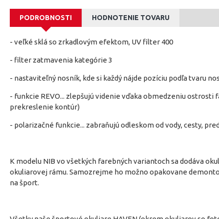
PODROBNOSTI
HODNOTENIE TOVARU
- veľké sklá so zrkadlovým efektom, UV filter 400
- filter zatmavenia kategórie 3
- nastaviteľný nosník, kde si každý nájde pozíciu podľa tvaru no
- funkcie REVO... zlepšujú videnie vďaka obmedzeniu ostrosti 
prekreslenie kontúr)
- polarizačné funkcie... zabraňujú odleskom od vody, cesty, pre
K modelu NIB vo všetkých farebných variantoch sa dodáva okul
okuliarovej rámu. Samozrejme ho možno opakovane demontovať 
na šport.
Všetky naše športové okuliare HAVEN (okrem okuliarov so fot