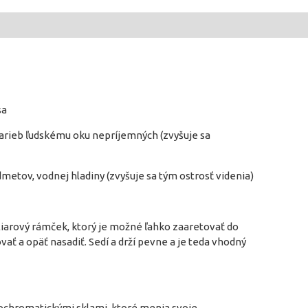
sa
farieb ľudskému oku nepríjemných (zvyšuje sa
dmetov, vodnej hladiny (zvyšuje sa tým ostrosť videnia)
iarový rámček, ktorý je možné ľahko zaaretovať do
a opäť nasadiť. Sedí a drží pevne a je teda vhodný
ochromatickými sklami, ktoré menia svoje