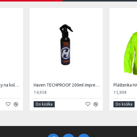
HAVEN NEO black návleky na kolena
Haven TECHPROOF 200ml impregnácia
14,95€
15,90€
Do košíka
Do košíka