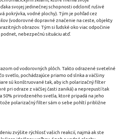
ďaka svojej jedinečnej schopnosti odcloniť rušivé
á pokrývka, vodné plochy). Tým je pohľad cez
tailov (vodorovné dopravné značenie na ceste, objekty
arazitných obrazov. Tým si ľudské oko viac odpočinie
 podnet, nebezpečnú situáciu atď.
drazom od vodorovných plôch. Takto odrazené svetelné
o svetlo, pochádzajúce priamo od slnka a väčšiny
are sú konštruované tak, aby ich polarizačný filter
é pri odraze z väčšej časti zaniká) a neprepustí tak
a 50% prirodzeného svetla, ktoré pripadá na jeho
tože polarizačný filter sám o sebe pohltí približne
eniu zvýšite rýchlosť vašich reakcií, najmä ak ste