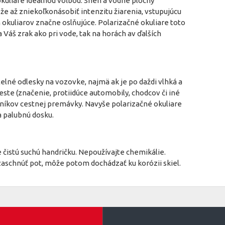
okuliare ideálnou voľbou. Sneh a vodné plochy
že až zniekoľkonásobiť intenzitu žiarenia, vstupujúcu
ch okuliarov značne oslňujúce. Polarizačné okuliare toto
Váš zrak ako pri vode, tak na horách av ďalších
telné odlesky na vozovke, najmä ak je po daždi vlhká a
ste (značenie, protiidúce automobily, chodcov či iné
tníkov cestnej premávky. Navyše polarizačné okuliare
a palubnú dosku.
e čistú suchú handričku. Nepoužívajte chemikálie.
zaschnúť pot, môže potom dochádzať ku korózii skiel.