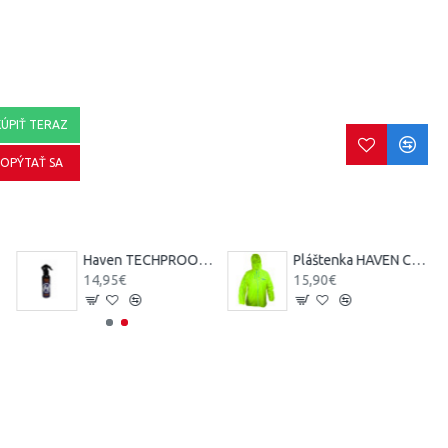
KÚPIŤ TERAZ
OPÝTAŤ SA
Haven TECHPROOF 200ml impregnácia
Pláštenka HAVEN CLASSIC reflective
14,95€
15,90€