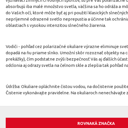
vyznávači zimných či vodných športov, sú pre Vás polarizačné 
absorbujú iba malé množstvo svetla, väčšina sa ho odráža a mô
do Vašich očí, ktoré môže byť aj pri použití klasických slnečný
nepríjemné odrazené svetlo neprepustia a účinne tak ochránia 
oblastiach s vysokou intenzitou slnečného žiarenia.
Vodiči - pohľad cez polarizačné okuliare výrazne eliminuje sve
dopadá na ňu priame slnko. Umožní skôr rozoznať objekty na ce
prekážky), čím podstatne zvýši bezpečnosť Vás aj ďalších účas
odclonia aj odrazy svetla na čelnom skle a zlepšia tak pohľad n
Údržba: Okuliare opláchnite čistou vodou, na dočistenie použit
Čistenie vykonávajte pravidelne. Na okuliaroch nenechávajte 
ROVNAKÁ ZNAČKA