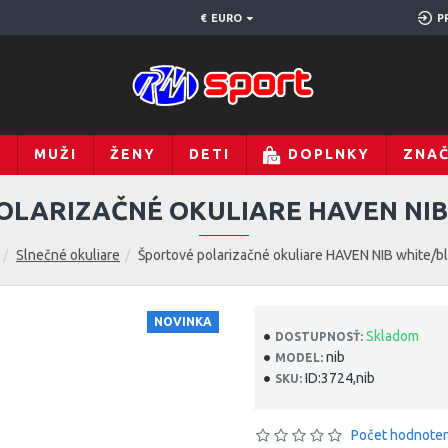
€
EURO
P
Y
MUŽI
ŽENY
DETI
DOPLNKY
ZNA
OLARIZAČNÉ OKULIARE HAVEN NIB
Slnečné okuliare
Športové polarizačné okuliare HAVEN NIB white/b
NOVINKA
Skladom
DOSTUPNOSŤ:
nib
MODEL:
ID:3724,nib
SKU:
Počet hodnoten