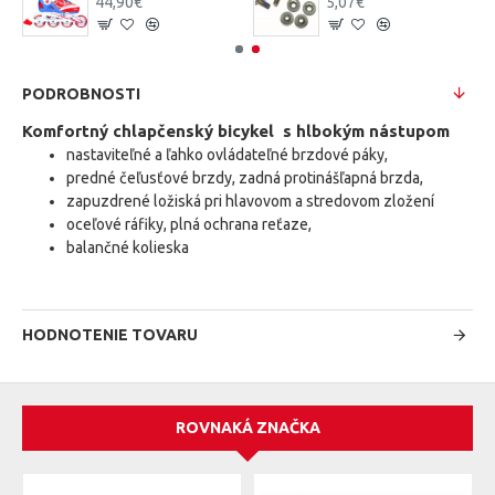
44,90€
5,07€
PODROBNOSTI
Komfortný chlapčenský bicykel s hlbokým nástupom
nastaviteľné a ľahko ovládateľné brzdové páky,
predné čeľusťové brzdy, zadná protinášľapná brzda,
zapuzdrené ložiská pri hlavovom a stredovom zložení
oceľové ráfiky, plná ochrana reťaze,
balančné kolieska
HODNOTENIE TOVARU
ROVNAKÁ ZNAČKA