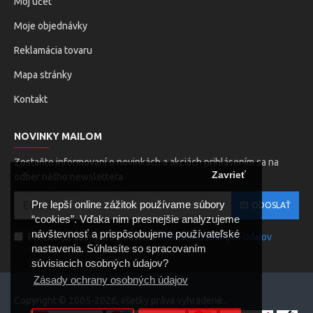
Môj účet
Moje objednávky
Reklamácia tovaru
Mapa stránky
Kontakt
NOVINKY MAILOM
Zostaňte informovaní o novinkách a akciách prihlásením sa na
Zavrieť
odber nášho newslettera
Pre lepší online zážitok používame súbory
ODOSLAŤ
“cookies”. Vďaka nim presnejšie analyzujeme
návštevnosť a prispôsobujeme používateľské
Prečítal(a) som si a súhlasím s
Ochrana osobných údajov
nastavenia. Súhlasíte so spracovaním
súvisiacich osobných údajov?
Zásady ochrany osobných údajov
Copyright © 2005-2026, všetky práva vyhradené.