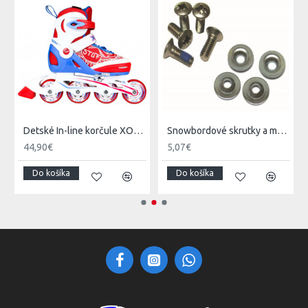
Detské In-line korčule XOOM 1 - STUF
Snowbordové skrutky a matičky
44,90€
5,07€
Do košíka
Do košíka