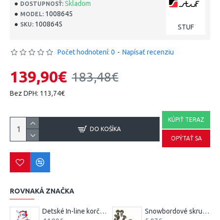
Skladom
DOSTUPNOSŤ:
1008645
MODEL:
1008645
SKU:
STUF
Počet hodnotení: 0
-
Napísať recenziu
139,90€
183,48€
Bez DPH: 113,74€
KÚPIŤ TERAZ
DO KOŠÍKA
OPÝTAŤ SA
ROVNAKÁ ZNAČKA
 SHIELD chránič chrbta
Detské In-line korčule XOOM 1 - STUF
Snowbordové skrutky a matičky