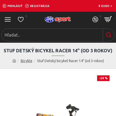
PRIHLÁSIŤ
REGISTRÁCIA
€
EURO
0
0
0
STUF DETSKÝ BICYKEL RACER 14" (OD 3 ROKOV)
Bicykle
Stuf Detský bicykel Racer 14" (od 3 rokov)
-24 %