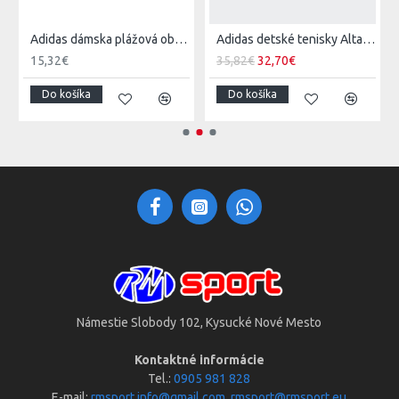
ke legíny
Adidas dámska plážová obuv QT Comfort
Adidas detské tenisky Altasport CF K
15,32€
35,82€
32,70€
Do košíka
Do košíka
Námestie Slobody 102, Kysucké Nové Mesto
Kontaktné informácie
Tel.:
0905 981 828
E-mail:
rmsport.info@gmail.com
,
rmsport@rmsport.eu