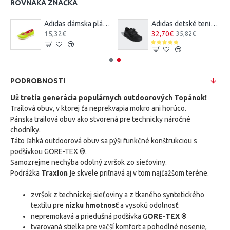
ROVNAKÁ ZNAČKA
e legíny
Adidas dámska plážová obuv QT Comfort
Adidas detské tenisky Altasport CF K
15,32€
32,70€
35,82€
PODROBNOSTI
Už tretia generácia populárnych outdoorových Topánok!
Trailová obuv, v ktorej ťa neprekvapia mokro ani horúco.
Pánska trailová obuv ako stvorená pre technicky náročné
chodníky.
Táto ľahká outdoorová obuv sa pýši funkčné konštrukciou s
podšívkou GORE-TEX ®.
Samozrejme nechýba odolný zvršok zo sieťoviny.
Podrážka
Traxion j
e skvele priľnavá aj v tom najťažšom teréne.
zvršok z technickej sieťoviny a z tkaného syntetického
textilu pre
nízku hmotnosť
a vysokú odolnosť
nepremokavá a priedušná podšívka G
ORE-TEX ®
tvarovaná stielka pre väčší komfort a pohodlné nosenie,