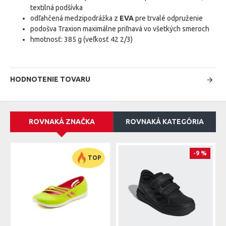
textilná podšívka
odľahčená medzipodrážka z
EVA
pre trvalé odpruženie
podošva Traxion maximálne priľnavá vo všetkých smeroch
hmotnosť: 385 g (veľkosť 42 2/3)
HODNOTENIE TOVARU
ROVNAKÁ ZNAČKA
ROVNAKÁ KATEGÓRIA
-9 %
TOP