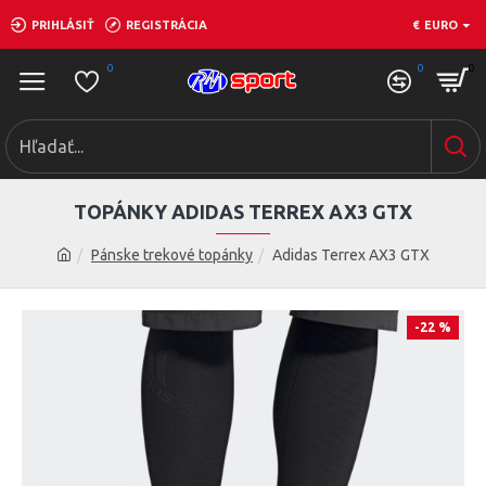
PRIHLÁSIŤ
REGISTRÁCIA
€
EURO
0
0
0
TOPÁNKY ADIDAS TERREX AX3 GTX
Pánske trekové topánky
Adidas Terrex AX3 GTX
-22 %