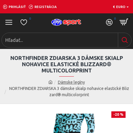
PRIHLÁSIŤ
REGISTRÁCIA
€
EURO
0
0
0
NORTHFINDER ZDIARSKA 3 DÁMSKE SKIALP
NOHAVICE ELASTICKÉ BLIZZARD®
MULTICOLORPRINT
Dámske legíny
NORTHFINDER ZDIARSKA 3 dámske skialp nohavice elastické Bliz
zard® multicolorprint
-20 %