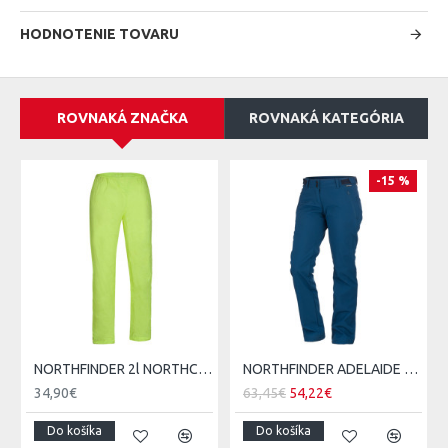
HODNOTENIE TOVARU
ROVNAKÁ ZNAČKA
ROVNAKÁ KATEGÓRIA
-15 %
NORTHFINDER 2l NORTHCOVER pánske nepremokavé nohavice zbaliteľné
NORTHFINDER ADELAIDE dámske softshellové outdoor nohavice
34,90€
63,45€
54,22€
Do košíka
Do košíka