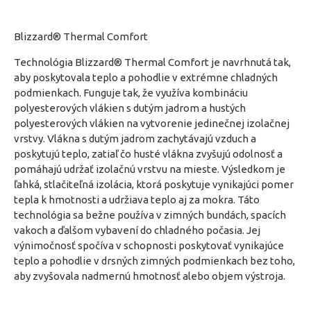
Blizzard® Thermal Comfort
Technológia Blizzard® Thermal Comfort je navrhnutá tak,
aby poskytovala teplo a pohodlie v extrémne chladných
podmienkach. Funguje tak, že využíva kombináciu
polyesterových vlákien s dutým jadrom a hustých
polyesterových vlákien na vytvorenie jedinečnej izolačnej
vrstvy. Vlákna s dutým jadrom zachytávajú vzduch a
poskytujú teplo, zatiaľ čo husté vlákna zvyšujú odolnosť a
pomáhajú udržať izolačnú vrstvu na mieste. Výsledkom je
ľahká, stlačiteľná izolácia, ktorá poskytuje vynikajúci pomer
tepla k hmotnosti a udržiava teplo aj za mokra. Táto
technológia sa bežne používa v zimných bundách, spacích
vakoch a ďalšom vybavení do chladného počasia. Jej
výnimočnosť spočíva v schopnosti poskytovať vynikajúce
teplo a pohodlie v drsných zimných podmienkach bez toho,
aby zvyšovala nadmernú hmotnosť alebo objem výstroja.