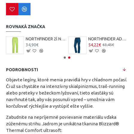
ROVNAKÁ ZNAČKA
NORTHFINDER 2l NORTHCOVER pánske nepremokavé nohavice zbaliteľné
NORTHFINDER ADELAIDE dámske softshellové outdoor nohavice
34,90€
54,22€
63,45€
PODROBNOSTI
Objavte legíny, ktoré menia pravidlá hry v chladnom počasí.
Či už sa chystáte na intenzívny skialpinizmus, trail-running
alebo preteky v bežeckom lyžovaní, tieto elasťáky sú
navrhnuté tak, aby vás posunuli vpred – umožnia vám
korčuľovať rýchlejšie a vystúpiť ešte vyššie.
Zabudnite na nepríjemné povievanie materiálu vďaka
zúženému strihu. Jadrom je unikátna tkanina Blizzard®
Thermal Comfort ultrasoft: